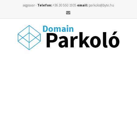
segesvar -
Telefon:
+36 30 550 1935
email:
parkolo@byte.hu
Email