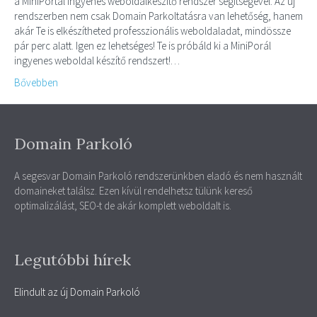
a MiniPortál ingyenes weboldalkészítő rendszer segítségével. Az új
rendszerben nem csak Domain Parkoltatásra van lehetőség, hanem
akár Te is elkészítheted professzionális weboldaladat, mindössze
pár perc alatt. Igen ez lehetséges! Te is próbáld ki a MiniPorál
ingyenes weboldal készítő rendszert!…
Bővebben
Domain Parkoló
A segesvar Domain Parkoló rendszerünkben eladó és nem használt
domaineket találsz. Ezen kívül rendelhetsz tülünk kereső
optimalizálást, SEO-t de akár komplett weboldalt is.
Legutóbbi hírek
Elindult az új Domain Parkoló